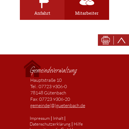
Anfahrt
Mitarbeiter
Gemeindeverwaltung
Hauptstraße 10
Tel.: 07723 9306-0
78148 Gütenbach
Fax: 07723 9306-20
gemeinde(@)guetenbach.de
|
|
Impressum
Inhalt
|
Datenschutzerklärung
Hilfe