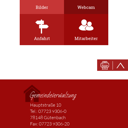
Bilder
Webcam
Anfahrt
Mitarbeiter
Gemeindeverwaltung
Hauptstraße 10
Tel.: 07723 9306-0
78148 Gütenbach
Fax: 07723 9306-20