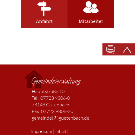
Anfahrt
Mitarbeiter
Gemeindeverwaltung
Hauptstraße 10
Tel.: 07723 9306-0
78148 Gütenbach
Fax: 07723 9306-20
gemeinde(@)guetenbach.de
|
|
Impressum
Inhalt