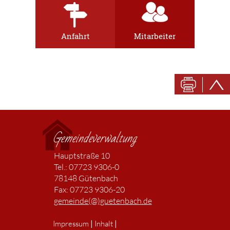
Anfahrt
Mitarbeiter
Gemeindeverwaltung
Hauptstraße 10
Tel.: 07723 9306-0
78148 Gütenbach
Fax: 07723 9306-20
gemeinde(@)guetenbach.de
|
|
Impressum
Inhalt