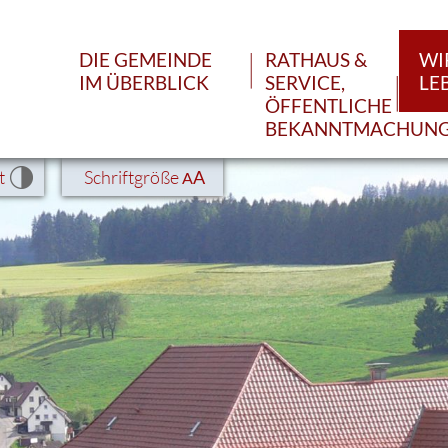
DIE GEMEINDE
RATHAUS &
WI
IM ÜBERBLICK
SERVICE,
LE
ÖFFENTLICHE
BEKANNTMACHUN
t
Schriftgröße
A
A