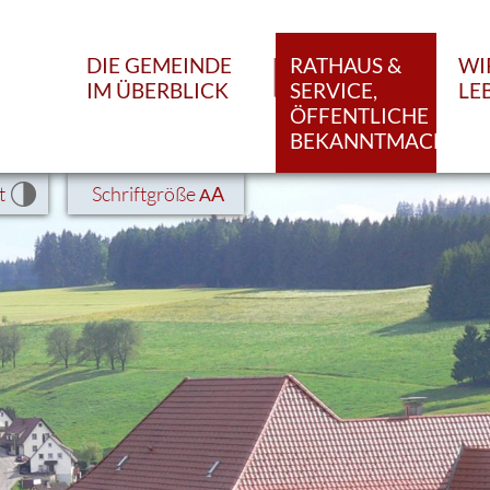
DIE GEMEINDE
RATHAUS &
WI
IM ÜBERBLICK
SERVICE,
LE
ÖFFENTLICHE
BEKANNTMACHUN
t
Schriftgröße
A
A