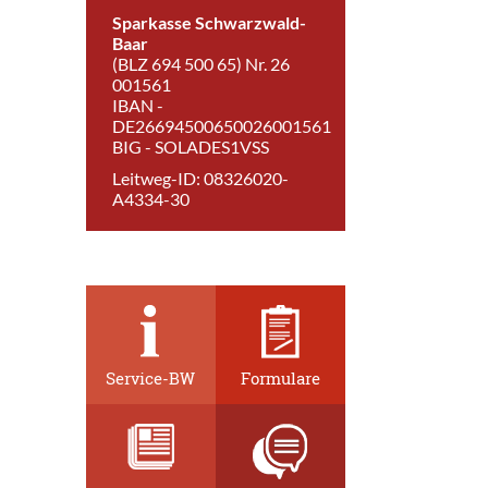
Sparkasse Schwarzwald-
Baar
(BLZ 694 500 65) Nr. 26
001561
IBAN -
DE26694500650026001561
BIG - SOLADES1VSS
Leitweg-ID: 08326020-
A4334-30
Service-BW
Formulare