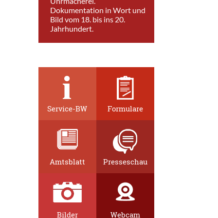
Uhrmacherei.
Dokumentation in Wort und
Bild vom 18. bis ins 20.
Jahrhundert.
Service-BW
Formulare
Amtsblatt
Presseschau
Bilder
Webcam