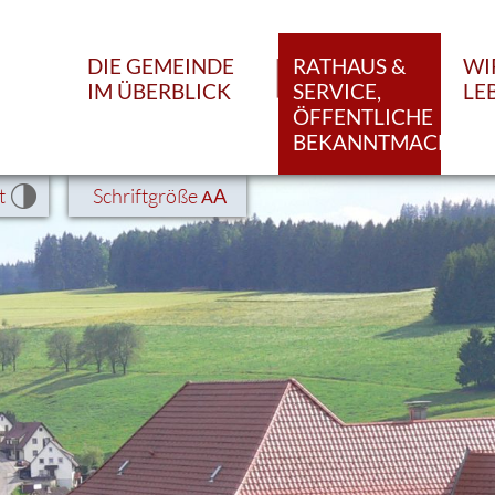
DIE GEMEINDE
RATHAUS &
WI
IM ÜBERBLICK
SERVICE,
LE
ÖFFENTLICHE
BEKANNTMACHUN
t
Schriftgröße
A
A