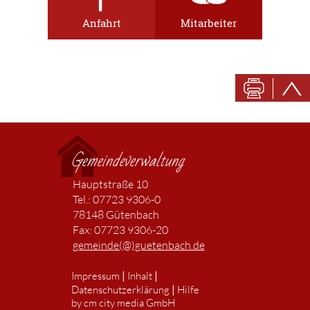
Anfahrt
Mitarbeiter
Gemeindeverwaltung
Hauptstraße 10
Tel.: 07723 9306-0
78148 Gütenbach
Fax: 07723 9306-20
gemeinde(@)guetenbach.de
|
|
Impressum
Inhalt
|
Datenschutzerklärung
Hilfe
by cm city media GmbH