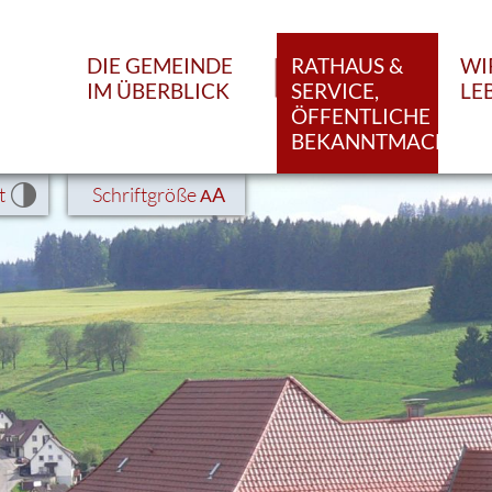
DIE GEMEINDE
RATHAUS &
WI
IM ÜBERBLICK
SERVICE,
LE
ÖFFENTLICHE
BEKANNTMACHUN
t
Schriftgröße
A
A