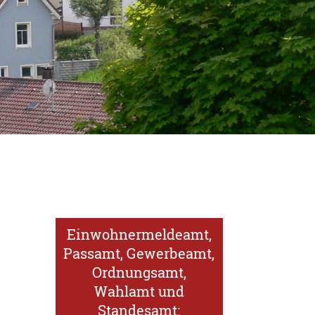
Einwohnermeldeamt,
Passamt, Gewerbeamt,
Ordnungsamt,
Wahlamt und
Standesamt: