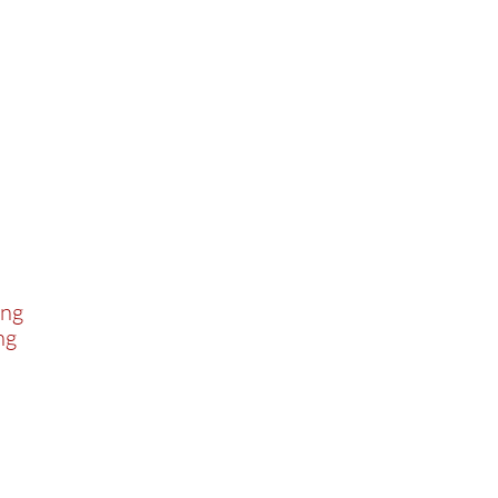
ung
ng