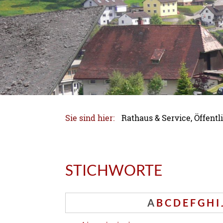
Sie sind hier:
Rathaus & Service, Öffen
STICHWORTE
A
B
C
D
E
F
G
H
I