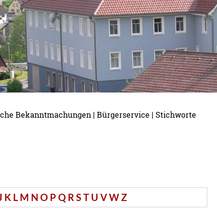
tliche Bekanntmachungen
|
Bürgerservice
|
Stichworte
J
K
L
M
N
O
P
Q
R
S
T
U
V
W
Z