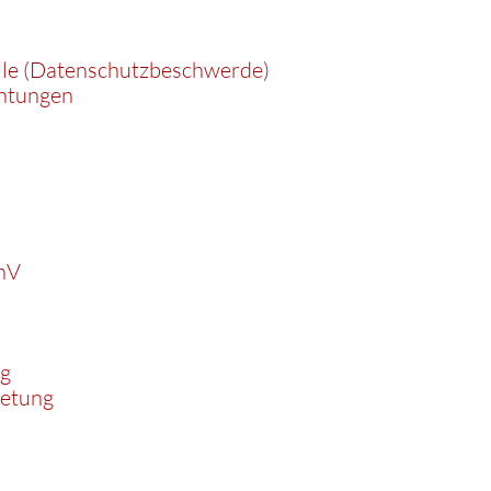
lle (Datenschutzbeschwerde)
chtungen
chV
ng
retung