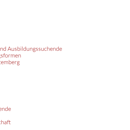
 und Ausbildungssuchende
gsformen
temberg
rende
haft