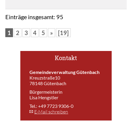
Einträge insgesamt: 95
1
2
3
4
5
»
[19]
Kontakt
Gemeindeverwaltung Gütenbach
Kreuzstraße10
78148 Gütenbach
Bürgermeisterin
Lisa Hengstler
Tel.: +49 7723 9306-0
E-Mail schreiben