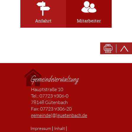
Anfahrt
Mitarbeiter
Gemeindeverwaltung
Hauptstraße 10
Tel.: 07723 9306-0
78148 Gütenbach
Fax: 07723 9306-20
gemeinde(@)guetenbach.de
|
|
Impressum
Inhalt